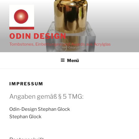
Zum
Inhalt
springen
ODIN DESIGN
Tombstones, Einbettungen und Awards aus Acrylglas
Menü
IMPRESSUM
Angaben gemäß § 5 TMG:
Odin-Design Stephan Glock
Stephan Glock